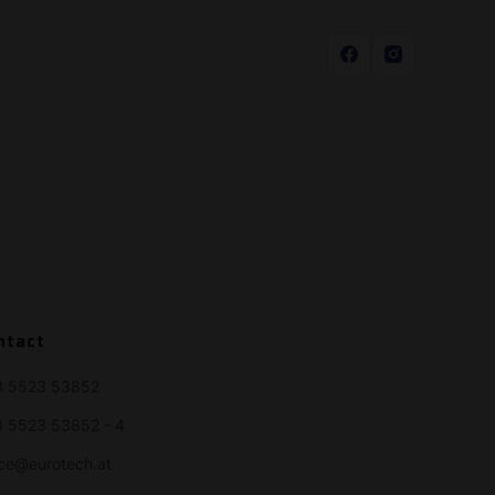
ntact
3 5523 53852
 5523 53852 - 4
ice@eurotech.at