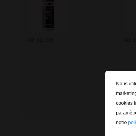
Réf. 822 009
Réf. 
Nous util
marketing
cookies f
paramètre
notre
pol