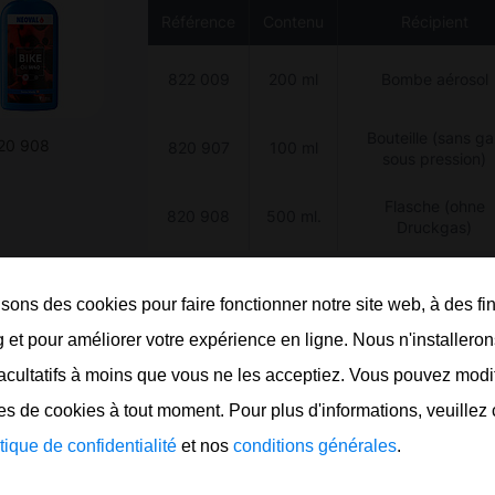
Référence
Contenu
Récipient
822 009
200 ml
Bombe aérosol
Bouteille (sans g
820 908
820 907
100 ml
sous pression)
Flasche (ohne
820 908
500 ml.
Druckgas)
isons des cookies pour faire fonctionner notre site web, à des fi
Commander mainten
 et pour améliorer votre expérience en ligne. Nous n'installero
acultatifs à moins que vous ne les acceptiez. Vous pouvez modi
s de cookies à tout moment. Pour plus d'informations, veuillez 
itique de confidentialité
et nos
conditions générales
.