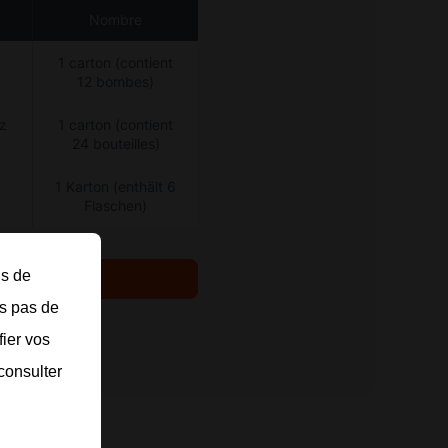
Nombre
1 carton (contient
12 bombes)
az
1 carton (contient
24 bouteilles)
1 Karton (enthält 6
Flaschen)
ns de
ant
ns pas de
fier vos
consulter