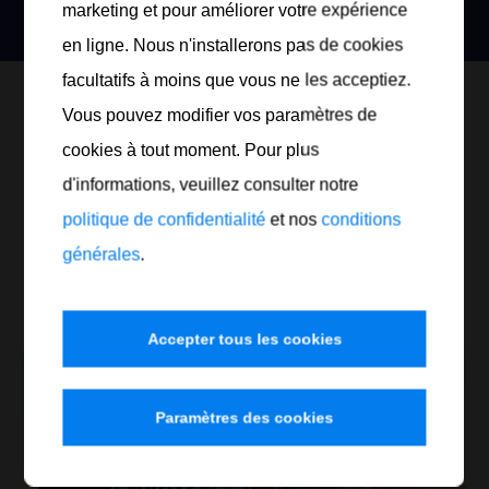
marketing et pour améliorer votre expérience
en ligne. Nous n'installerons pas de cookies
facultatifs à moins que vous ne les acceptiez.
Vous pouvez modifier vos paramètres de
NEOVAL est le fournisseur
cookies à tout moment. Pour plus
officiel d’équipements pour :
d'informations, veuillez consulter notre
politique de confidentialité
et nos
conditions
générales
.
Accepter tous les cookies
Paramètres des cookies