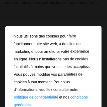
couvrent ainsi presque tous les secteurs industriels.
Nous utilisons des cookies pour faire
cherchent
fonctionner notre site web, à des fins de
Tri:
Popularité
marketing et pour améliorer votre expérience
en ligne. Nous n'installerons pas de cookies
facultatifs à moins que vous ne les acceptiez.
Vous pouvez modifier vos paramètres de
cookies à tout moment. Pour plus
d'informations, veuillez consulter notre
Au cours des 30 dernières années, EUROTECH Maier
Ernst GmbH s’est créé une renommée de fournisseur
politique de confidentialité
et nos
conditions
majeur et innovant en lubrifiants et nettoyants
générales
.
professionnels pour l’atelier et l’industrie.