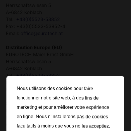
Herrschaftswiesen 5
A-6842 Koblach
Tel.:
+43(0)5523-53852
Fax: +43(0)5523-53852-4
Email:
office@eurotech.at
Distribution Europe (EU)
EUROTECH Maier Ernst GmbH
Herrschaftswiesen 5
A-6842 Koblach
Tel.:
+43(0)5523-53852
Fax: +43(0)5523-53852-4
Nous utilisons des cookies pour faire
Email:
office@eurotech.at
fonctionner notre site web, à des fins de
Siège Suisse
marketing et pour améliorer votre expérience
EUROTECH NEOVAL AG
en ligne. Nous n'installerons pas de cookies
Unterlettenstrasse 14
CH-9443 Widnau
facultatifs à moins que vous ne les acceptiez.