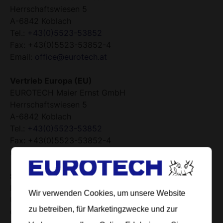
Herrschaftswiesen 5
A-6842 Koblach
Tel.:
+43(0)5523-53852
Fax: +43(0)5523-53852-4
Email:
office@eurotech.at
Vertrieb Europa (EU)
EUROTECH Maier Ernst GmbH
Herrschaftswiesen 5
A-6842 Koblach
Tel.:
+43(0)5523-53852
Fax: +43(0)5523-53852-4
Email:
office@eurotech.at
Stammsitz Schweiz
EUROTECH NEOVAL AG
Wir verwenden Cookies, um unsere Website
Unterlettenstrasse 14
zu betreiben, für Marketingzwecke und zur
CH-9443 Widnau