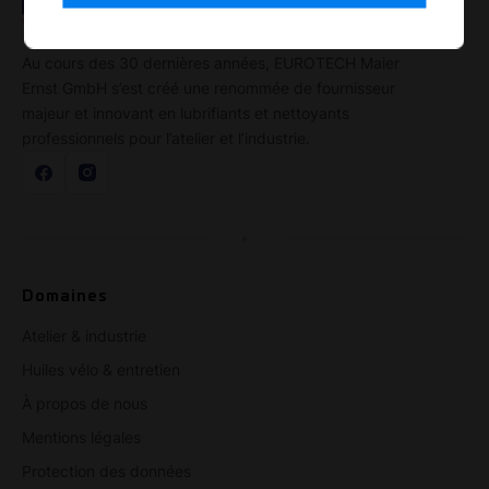
Au cours des 30 dernières années, EUROTECH Maier
Ernst GmbH s’est créé une renommée de fournisseur
majeur et innovant en lubrifiants et nettoyants
professionnels pour l’atelier et l’industrie.
Domaines
Atelier & industrie
Huiles vélo & entretien
À propos de nous
Mentions légales
Protection des données