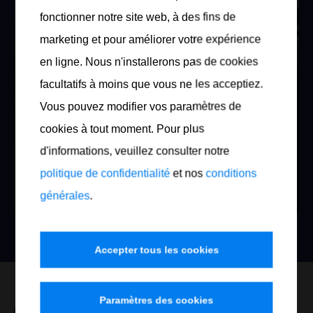
fonctionner notre site web, à des fins de
marketing et pour améliorer votre expérience
en ligne. Nous n'installerons pas de cookies
CLIENTS PRIVÉS
facultatifs à moins que vous ne les acceptiez.
Commandez vos produits préférés EUROTECH
Vous pouvez modifier vos paramètres de
aujourd'hui sans complications, sans
cookies à tout moment. Pour plus
inscription, sans numéro UID et simple
d'informations, veuillez consulter notre
paiement en ligne.
politique de confidentialité
et nos
conditions
Commandez maintenant
générales
.
Accepter tous les cookies
Paramètres des cookies