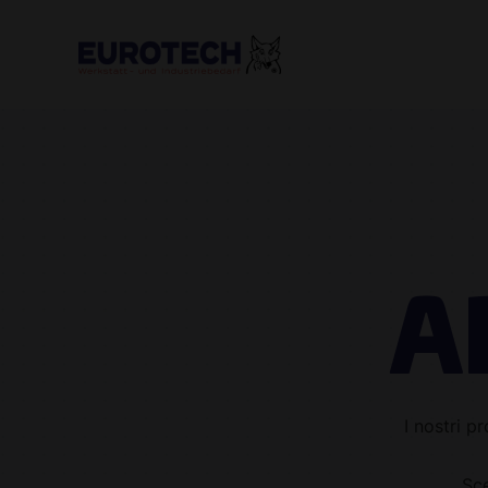
A
I nostri p
Sce