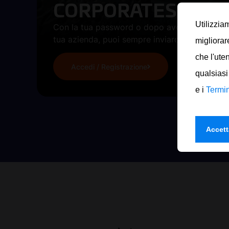
CORPORATES / LOG
Utilizzia
Con la tua password o dopo aver registrato 
tua azienda, puoi sempre inviarci richieste o o
migliorar
che l'ute
Accedi / Registrazione
qualsiasi
e i
Termin
Accett