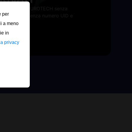
dotti preferiti EUROTECH senza
e per
egistrazione, senza numero UID e
line.
li a meno
ie in
la privacy