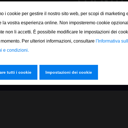
IN
Ordina oggi i tuoi pro
mo i cookie per gestire il nostro sito web, per scopi di marketing 
con successo la
complicazioni, senza r
rdini.
semplice pagamento on
e la vostra esperienza online. Non imposteremo cookie opziona
nte non li accetti. È possibile modificare le impostazioni dei cook
Ordina ora
 momento. Per ulteriori informazioni, consultare
l'Informativa sul
i e condizioni.
are tutti i cookie
Impostazioni dei cookie