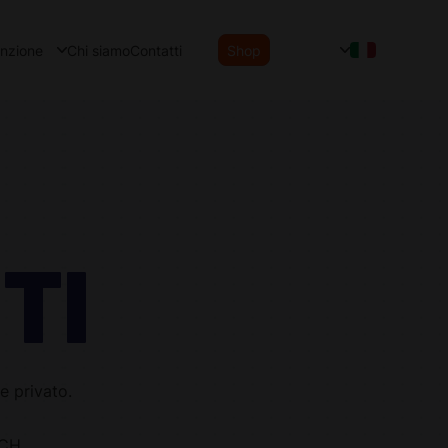
enzione
Chi siamo
Contatti
Shop
TI
he privato.
ECH.