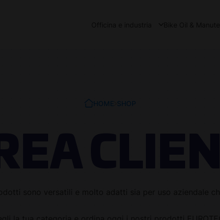
Officina e industria
Bike Oil & Manut
HOME
SHOP
REA CLIEN
rodotti sono versatili e molto adatti sia per uso aziendale c
gli la tua categoria e ordina oggi i nostri prodotti EUROT