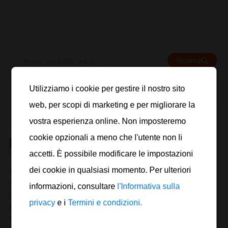
Ricerca
Ordinamento:
Popolarità
Utilizziamo i cookie per gestire il nostro sito
web, per scopi di marketing e per migliorare la
vostra esperienza online. Non imposteremo
cookie opzionali a meno che l'utente non li
accetti. È possibile modificare le impostazioni
dei cookie in qualsiasi momento. Per ulteriori
Nel corso degli ultimi 30 anni EUROTECH Maier Ernst
GmbH si è affermata come importante e innovativa
informazioni, consultare
l'Informativa sulla
azienda fornitrice di lubrificanti e detergenti
privacy
e i
Termini e condizioni.
professionali per le officine meccaniche e per
l’industria.