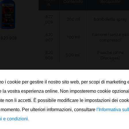
Contenuto
Recipiente
n.
822
200 ml
Bomboletta spray
009
820
Flacone (senza gas
100 ml
. 820 908
907
compresso)
820
Flasche (ohne
500 ml.
908
Druckgas)
Ordina subito
mo i cookie per gestire il nostro sito web, per scopi di marketing 
e la vostra esperienza online. Non imposteremo cookie opziona
nte non li accetti. È possibile modificare le impostazioni dei cook
 momento. Per ulteriori informazioni, consultare
l'Informativa sul
i e condizioni.