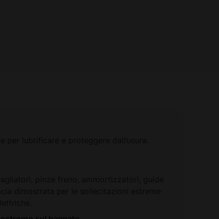
 per lubrificare e proteggere dall’usura.
gliatori, pinze freno, ammortizzatori, guide
icacia dimostrata per le sollecitazioni estreme
ettriche.
i estreme sul bagnato.