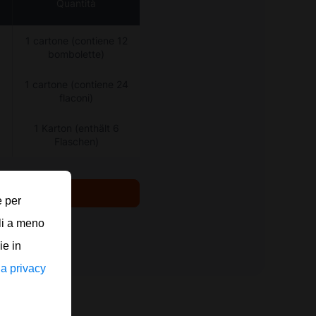
Quantità
1 cartone (contiene 12
bombolette)
1 cartone (contiene 24
flaconi)
1 Karton (enthält 6
Flaschen)
e per
li a meno
ie in
la privacy