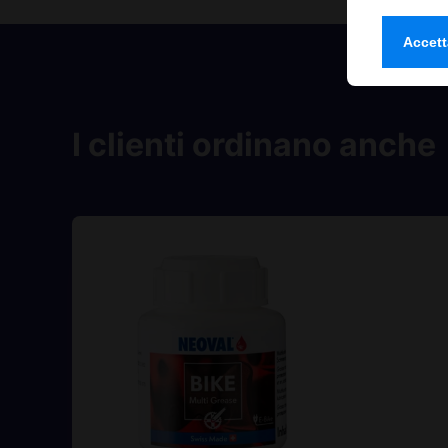
Accett
I clienti ordinano anche