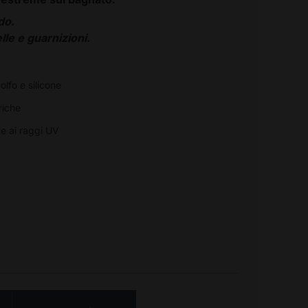
do.
le e guarnizioni.
zolfo e silicone
riche
te ai raggi UV