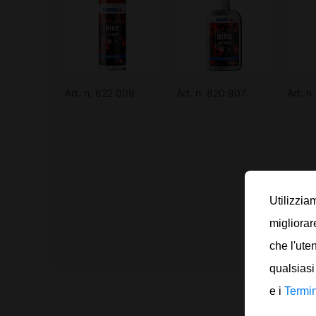
Art. n. 822 009
Art. n. 820 907
Art. n
Utilizzia
migliorar
che l'ute
qualsiasi
e i
Termin