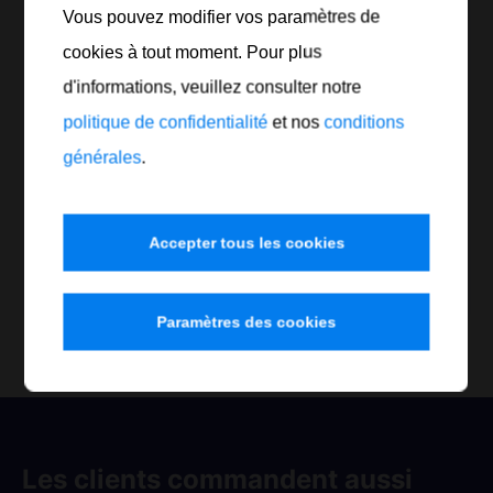
Vous pouvez modifier vos paramètres de
cookies à tout moment. Pour plus
Référence
Contenu
Récipient
Nombre
d'informations, veuillez consulter notre
politique de confidentialité
825 005
5 Lt.
et nos
Bidon
conditions
générales
.
825 010
10 l
Bidon
825 025
25 l
Bidon
Accepter tous les cookies
Commander maintenant
Paramètres des cookies
Les clients commandent aussi