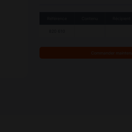
Référence
Contenu
Récipient
820 610
Commander mainten