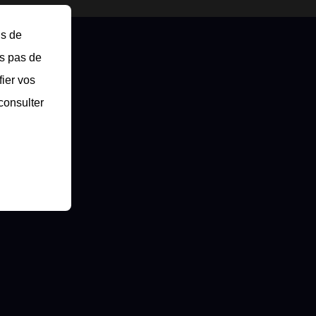
ns de
ns pas de
fier vos
consulter