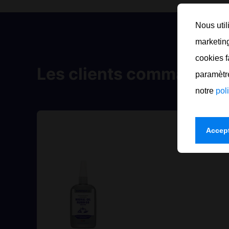
Nous util
marketing
cookies f
Les clients commandent
paramètre
notre
pol
Accept