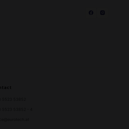
ntact
3 5523 53852
 5523 53852 - 4
ice@eurotech.at