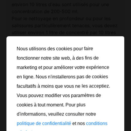
environ 10 litres d'eau sont utilisés pour une
concentration de 200-500 ml.
Pour le nettoyage en profondeur ou pour les
salissures particulièrement tenaces, vous devez
utiliser environ 1 litre de concentré par 10 litres
d’eau.
En cas de fort encrassement, augmenter la
Nous utilisons des cookies pour faire
durée d’action et utiliser une éponge ou une
fonctionner notre site web, à des fins de
brosse. Rincer enfin soigneusement à l’eau claire
(nettoyeur haute pression).
marketing et pour améliorer votre expérience
Imprimer la fiche technique du produit
en ligne. Nous n'installerons pas de cookies
facultatifs à moins que vous ne les acceptiez.
Vous pouvez modifier vos paramètres de
Référence
Contenu
Récipient
Nombre
cookies à tout moment. Pour plus
837 112
10 l
Bidon
d'informations, veuillez consulter notre
politique de confidentialité
et nos
conditions