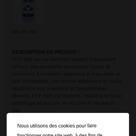
Réf. 811 400
DESCRIPTION DU PRODUIT :
HTF-Fett est un lubrifiant adhésif transparent
offrant une excellente protection contre la
corrosion. Excellente résistance à l’eau salée et
aux intempéries, très bonne adhérence et haute
résistance aux pressions et températures
élevées. HTF-Fett est inodore, résiste à la force
centrifuge et aux UV, et ne colle et ne durcit
pas.
AVANTAGES :
Nous utilisons des cookies pour faire
Adhère immédiatement sur le métal, le
fonctionner notre site web, à des fins de