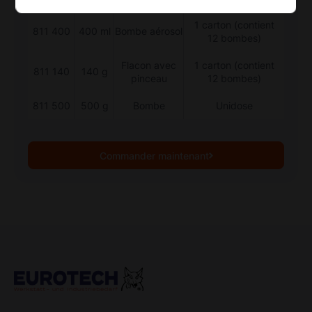
1 carton (contient
811 400
400 ml
Bombe aérosol
12 bombes)
Flacon avec
1 carton (contient
811 140
140 g
pinceau
12 bombes)
811 500
500 g
Bombe
Unidose
Commander maintenant