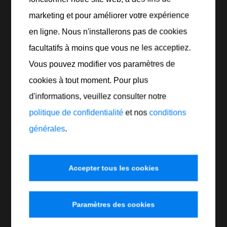
caoutchouc, le plastique
marketing et pour améliorer votre expérience
Pour
toutes les isolations électriques (non
conducteur)
en ligne. Nous n'installerons pas de cookies
Chimiquement inerte, inactif et non toxique
facultatifs à moins que vous ne les acceptiez.
Excellente capacité de fluage
Vous pouvez modifier vos paramètres de
Résistant à la vapeur et aux substances chimiques
cookies à tout moment. Pour plus
d'informations, veuillez consulter notre
Neutre pour le caoutchouc et les plastiques
politique de confidentialité
et nos
conditions
Plage de température de -60 °C à +240 °C
(brièvement à +290 °C)
générales
.
CARACTÉRISTIQUES :
Classe NLGI : 2
Densité à 20 °C : 1,1 g/m³
Accepter tous les cookies
Imprimer la fiche technique du produit
Paramètres des cookies
Référence
Contenu
Récipient
Nombre