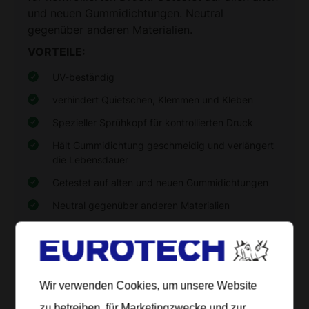
und neuen Gummidichtungen. Neutral
gegenüber anderen Materialien.
VORTEILE:
UV-beständig
verhindert Quietschen, Klemmen und Kleben
Spezieller Sprühkopf für kontrollierten Druck
Hält Gummidichtung geschmeidig und verlängert
die Lebensdauer
Getestet auf alten und neuen Gummidichtungen
Neutral gegenüber anderen Materialien
silikonfrei
interessanter Wiederverkaufsartikel
Sicherheitsdatenblatt
Wir verwenden Cookies, um unsere Website
Produktdatenblatt drucken
zu betreiben, für Marketingzwecke und zur