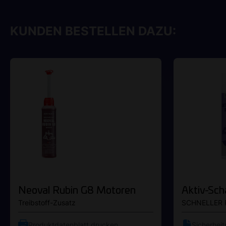
KUNDEN BESTELLEN DAZU:
Neoval Rubin G8 Motoren
Aktiv-Sch
Treibstoff-Zusatz
SCHNELLER 
Produktdatenblatt drucken
Sicherheit