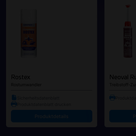
Rostex
Neoval R
Rostumwandler
Treibstoff-Zu
Sicherheitsdatenblatt
Produktda
Produktdatenblatt drucken
Produktdetails
P