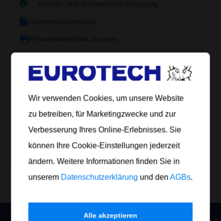
streifen- und schlierenfreie Reinigung
Sicherheitsdatenblatt
Produktdatenblatt drucken
Artikel
Inhalt
Gefäß
Anzahl
Nr.
Wir verwenden Cookies, um unsere Website
500
600 089
Aerosoldose
1 Karton (enthält 12 Dosen)
zu betreiben, für Marketingzwecke und zur
ml
Verbesserung Ihres Online-Erlebnisses. Sie
können Ihre Cookie-Einstellungen jederzeit
Jetzt bestellen
ändern. Weitere Informationen finden Sie in
unserem
Datenschutzerklärung
und den
AGBs
.
Alle akzeptieren