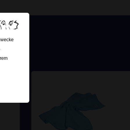
gzwecke
-
erem