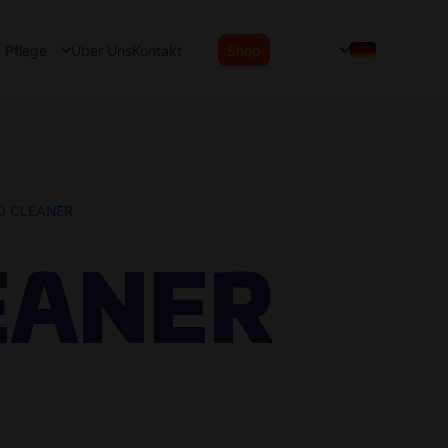
& Pflege
Über Uns
Kontakt
Shop
0 CLEANER
EANER