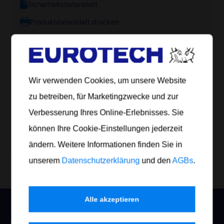
Sicherheitsdatenblatt
Produktdatenblatt drucken
Artikel Nr.
Inhalt
Gefäß
Anzahl
Wir verwenden Cookies, um unsere Website
902 050
50 ml
Flasche
Einzelflaschen
zu betreiben, für Marketingzwecke und zur
902 250
250 ml
Flasche
Einzelflaschen
Verbesserung Ihres Online-Erlebnisses. Sie
können Ihre Cookie-Einstellungen jederzeit
Jetzt bestellen
ändern. Weitere Informationen finden Sie in
unserem
Datenschutzerklärung
und den
AGBs
.
Alle akzeptieren