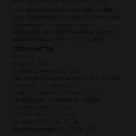
oder zum Abdichten von Metall-Porosität.
Hochfester Standardtyp, empfohlen für nicht
lösbare Gewindebefestigungen, für Stehbolzen,
Schrauben und auch zur Befestigung
zylindrischer Teile. Eine Demontage ist jedoch
durch Erhitzen auf 100 - 150°C möglich.
EIGENSCHAFTEN
:
Farbe:
rot
Festigkeit:
hoch
Maximal Gewindegröße:
M20
Gewindeverbindungen bis max. Spalt:
0,15 mm
Viskosität 25°C mPa.s:
450
Funktionsfestigkeit in Stunden:
1 – 3 Std.
Handfestigkeit in Minuten:
10 – 20 Min.
Losbrechmoment:
20 – 30
Weiterdrehmoment:
45 – 60
Druckscherfestigkeit:
10 – 15
Temperaturbereich °C:
-55 bis +150