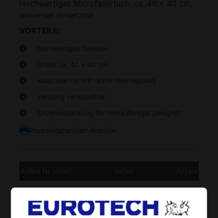
Hochwertiges Microfasertuch, ca. 40 x 40 cm,
universell einsetzbar
VORTEILE:
hochwertiges Gewebe
Größe ca. 40 x 40 cm
waschbar bis 90° (KEIN Weichspüler)
vielseitig verwendbar
Einzelverpackung für Verkaufsregal geeignet
Produktdatenblatt drucken
Artikel Nr.
Inhalt
Gefäß
Anzahl
615 000
einzeln in Polybeutel verpackt