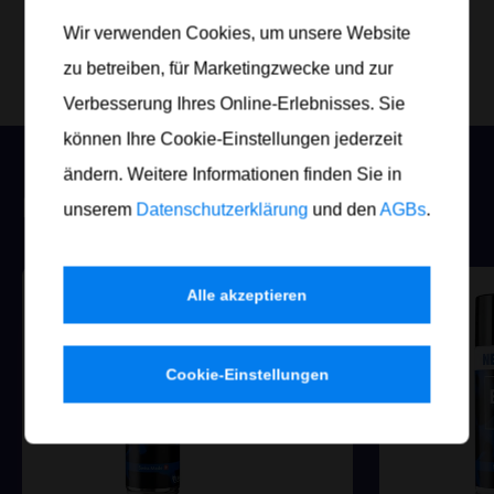
Jetzt bestellen
Wir verwenden Cookies, um unsere Website
zu betreiben, für Marketingzwecke und zur
Verbesserung Ihres Online-Erlebnisses. Sie
können Ihre Cookie-Einstellungen jederzeit
ändern. Weitere Informationen finden Sie in
KUNDEN BESTELLEN DAZU:
unserem
Datenschutzerklärung
und den
AGBs
.
Alle akzeptieren
Cookie-Einstellungen