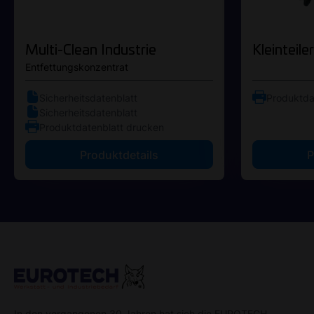
Multi-Clean Industrie
Kleinteile
Entfettungskonzentrat
Sicherheitsdatenblatt
Produktda
Sicherheitsdatenblatt
Produktdatenblatt drucken
Produktdetails
P
In den vergangenen 30 Jahren hat sich die EUROTECH