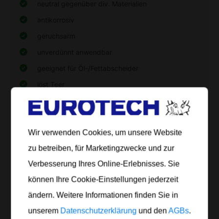
neutral gegenüber div. Materialien
antikorrosiv
geruchsarm
unverdünnt anwendbar
geeignet für Öl-/Fettabscheider
löst Teer
Sicherheitsdatenblatt
Produktdatenblatt drucken
Wir verwenden Cookies, um unsere Website
zu betreiben, für Marketingzwecke und zur
Artikel Nr.
Inhalt
Gefäß
Anzahl
Verbesserung Ihres Online-Erlebnisses. Sie
834 010
10 Lt.
Kanister
können Ihre Cookie-Einstellungen jederzeit
ändern. Weitere Informationen finden Sie in
834 025
25 Lt.
Kanister
unserem
Datenschutzerklärung
und den
AGBs
.