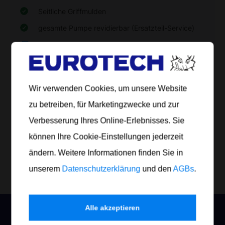
Seitliche Griffmulden
gesamte Pumpe revidierbar (Ersatzteil-Service)
Produktdatenblatt drucken
Artikel Nr.
Inhalt
Gefäß
Anzahl
Wir verwenden Cookies, um unsere Website
zu betreiben, für Marketingzwecke und zur
100 111
1,0 Liter
Zerstäuber
Einzelstück
Verbesserung Ihres Online-Erlebnisses. Sie
können Ihre Cookie-Einstellungen jederzeit
Jetzt bestellen
ändern. Weitere Informationen finden Sie in
unserem
Datenschutzerklärung
und den
AGBs
.
Alle akzeptieren