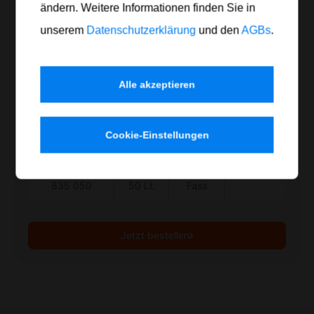
geruchsarm
ändern. Weitere Informationen finden Sie in
gute Fettaufnahme
unserem
Datenschutzerklärung
und den
AGBs
.
Flammpunkt über 60°C
Sicherheitsdatenblatt
Alle akzeptieren
Produktdatenblatt drucken
Cookie-Einstellungen
Artikel Nr.
Inhalt
Gefäß
Anzahl
835 050
50 Lt.
Fass
Jetzt bestellen