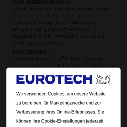
PRODUKTBESCHREIBUNG:
Umlaufreiniger auf Lösungsmittelbasis, eignet
sich vor allem zum Einsatz für unseren
fahrbaren Kleinteilereiniger (Mini-Clean).
Bezüglich Reinigungskraft ersetzt es
weitgehend schnellbrennbare Produkte wie
Benzin, Aceton und Nitro.
EINSATZBEREICH:
Entfernt rückstandslos Öle, Fette, Teer und
Bitumen sowie alle üblichen Verunreinigungen an
Maschinen und deren Teilen. Die
Anwendungsmöglichkeit ist nahezu
unbeschränkt da sämtliche Metalle, Kunststoffe
sowie Gummi mit dem Umlaufreiniger gereinigt
Wir verwenden Cookies, um unsere Website
werden können.
zu betreiben, für Marketingzwecke und zur
VORTEILE:
Verbesserung Ihres Online-Erlebnisses. Sie
antikorrosiv
können Ihre Cookie-Einstellungen jederzeit