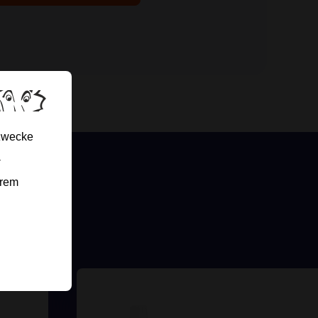
gzwecke
-
erem