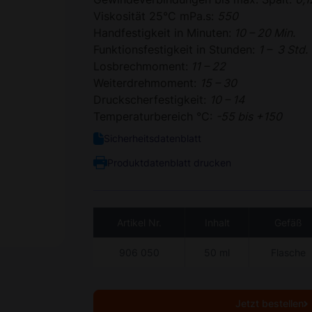
Viskosität 25°C mPa.s:
550
Handfestigkeit in Minuten:
10 – 20 Min.
Funktionsfestigkeit in Stunden:
1 – 3 Std.
Losbrechmoment:
11 – 22
Weiterdrehmoment:
15 – 30
Druckscherfestigkeit:
10 – 14
Temperaturbereich °C:
-55 bis +150
Sicherheitsdatenblatt
Produktdatenblatt drucken
Artikel Nr.
Inhalt
Gefäß
906 050
50 ml
Flasche
Jetzt bestellen