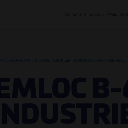
Werkstatt & Industrie
Bike Oil 
KTE
WERKSTATT & INDUSTRIE
KLEB- & DICHTSTOFFE
CHEMLOC B
EMLOC B-
INDUSTRI