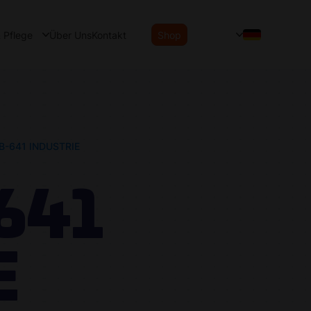
& Pflege
Über Uns
Kontakt
Shop
-641 INDUSTRIE
641
E