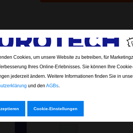
enden Cookies, um unsere Website zu betreiben, für Marketin
Verbesserung Ihres Online-Erlebnisses. Sie können Ihre Cookie
ngen jederzeit ändern. Weitere Informationen finden Sie in uns
utzerklärung
und den
AGBs
.
ZU:
kzeptieren
Cookie-Einstellungen