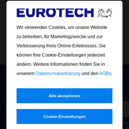
Artikel Nr.
Inhalt
Gefäß
Anzahl
926 020
20 gr.
Flasche
24 Stück/Karton
Wir verwenden Cookies, um unsere Website
Jetzt bestellen
zu betreiben, für Marketingzwecke und zur
Verbesserung Ihres Online-Erlebnisses. Sie
können Ihre Cookie-Einstellungen jederzeit
ändern. Weitere Informationen finden Sie in
unserem
Datenschutzerklärung
und den
AGBs
.
KUNDEN BESTELLEN DAZU:
Alle akzeptieren
Cookie-Einstellungen