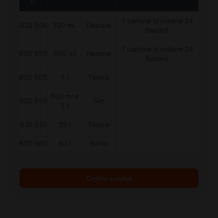
n.
1 cartone (contiene 24
820 501
100 ml.
Flacone
flaconi)
1 cartone (contiene 24
820 550
500 ml
Flacone
flaconi)
820 505
5 l
Tanica
500 ml e
820 555
Set
5 l
820 525
25 l
Tanica
820 560
60 l
Barile
Ordina subito