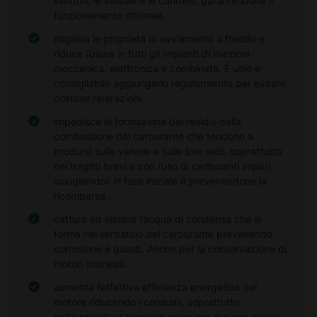
iniettori, le valvole e le candele, garantendone il
funzionamento ottimale.
migliora le proprietà di avviamento a freddo e
riduce l’usura in tutti gli impianti di iniezioni
meccanica, elettronica e combinata. È utile e
consigliabile aggiungerlo regolarmente per evitare
costose riparazioni.
impedisce la formazione dei residui della
combustione del carburante che tendono a
prodursi sulle valvole e sulle loro sedi, soprattutto
nei tragitti brevi e con l’uso di carburanti impuri,
sciogliendoli in fase iniziale e prevenendone la
ricomparsa..
cattura ed elimina l’acqua di condensa che si
forma nel serbatoio del carburante prevenendo
corrosione e guasti. Anche per la conservazione di
motori dismessi..
aumenta l’effettiva efficienza energetica del
motore riducendo i consumi, soprattutto
nell’intervallo d’esercizio prossimo al pieno carico,