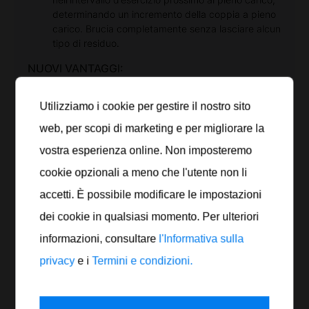
determinando un incremento della coppia a pieno
carico. Brucia completamente senza lasciare alcun
tipo di residuo.
NUOVI VANTAGGI:
chiudibile
Utilizziamo i cookie per gestire il nostro sito
collo di riempimento più lungo
web, per scopi di marketing e per migliorare la
Nota:
girare leggermente il tappo (circa mezzo
vostra esperienza online. Non imposteremo
giro), tirare il bocchettone di riempimento verso
cookie opzionali a meno che l'utente non li
l'alto finché non scatta in posizione, avvitare il
coperchio, svitare il tappo e riempire il
accetti. È possibile modificare le impostazioni
serbatoio. Se c'è una protezione contro gli
dei cookie in qualsiasi momento. Per ulteriori
errori di rifornimento, non forarla!
informazioni, consultare
l'Informativa sulla
CAMPO D’APPLICAZIONE:
privacy
e i
Termini e condizioni.
Adatto a tutti i motori a 2 e 4 tempi (con o
senza catalizzatore/filtro antiparticolato).