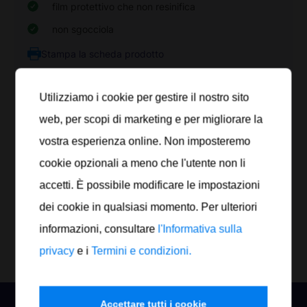
film protettivo che non resinifica
non sgocciola
Stampa la scheda prodotto
Utilizziamo i cookie per gestire il nostro sito
Articolo n.
Contenuto
Recipiente
Quantità
web, per scopi di marketing e per migliorare la
826 010
10 l
Tanica
vostra esperienza online. Non imposteremo
cookie opzionali a meno che l'utente non li
826 025
25 l
Tanica
accetti. È possibile modificare le impostazioni
dei cookie in qualsiasi momento. Per ulteriori
Ordina subito
informazioni, consultare
l'Informativa sulla
privacy
e i
Termini e condizioni.
Accettare tutti i cookie