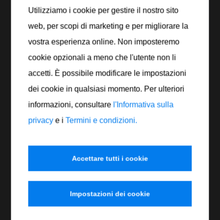
Utilizziamo i cookie per gestire il nostro sito
privo di solventi
web, per scopi di marketing e per migliorare la
particolarmente adatto per la meccanica di
precisione
vostra esperienza online. Non imposteremo
CARATTERISTICHE
cookie opzionali a meno che l'utente non li
Viscosità cinematica a 40°C: 4,8-5,2 mm²/s
accetti. È possibile modificare le impostazioni
Densità a 20°C: circa 0,82 g/ml
dei cookie in qualsiasi momento. Per ulteriori
Stampa la scheda prodotto
informazioni, consultare
l'Informativa sulla
privacy
e i
Termini e condizioni.
Articolo n.
Contenuto
Recipiente
Quantità
821 005
5 Lt.
Tanica
Accettare tutti i cookie
821 010
10 l
Tanica
Impostazioni dei cookie
821 025
25 l
Tanica
821 060
60 l
Barile