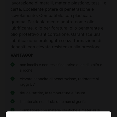
lavorazione di metalli, materie plastiche, tessili e
carta. Eccellente potere di penetrazione e
scivolamento. Compatibile con plastica e
gomma. Particolarmente adatto come olio
lubrificante, olio per foratura, olio penetrante e
olio protettivo anticorrosione. Garantisce una
lubrificazione prolungata senza formazione di
depositi con elevata resistenza alla pressione.
VANTAGGI:
non incolla e non resinifica, privo di acidi, zolfo e
silicone
elevata capacità di penetrazione, resistente ai
raggi UV
riduce l’attrito, le temperature e l’usura
il materiale non si sfalda e non si gonfia
compatibile con materie plastiche e materiali di
guarnizione