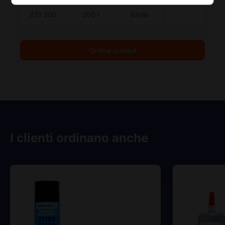
821 200
200 l
Barile
Ordina subito
I clienti ordinano anche