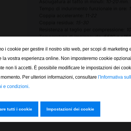
Asciugatura al tatto in minuti:
10-20 min.
Tempo di indurimento funzionale in ore:
1
Coppia accelerante:
11-22
Coppia residua:
15-30
Resistenza al taglio per compressione:
10
Temperatura di impiego:
da -55°C a +15
Stampa la scheda prodotto
mo i cookie per gestire il nostro sito web, per scopi di marketing 
e la vostra esperienza online. Non imposteremo cookie opziona
nte non li accetti. È possibile modificare le impostazioni dei cook
Articolo n.
Contenuto
Recipie
 momento. Per ulteriori informazioni, consultare
l'Informativa sul
906 050
50 g
bottigl
i e condizioni.
Ordina subito
are tutti i cookie
Impostazioni dei cookie