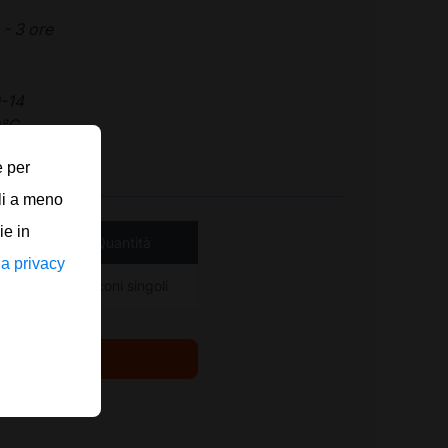
 - 3 ore
-14
0°C
e per
li a meno
ie in
nte
Quantità
la privacy
ia
Flaconi singoli