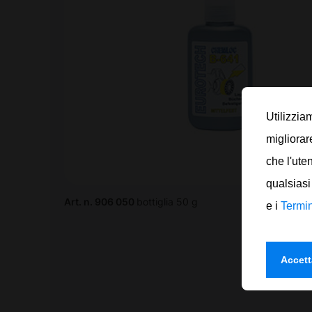
Utilizzia
migliorar
che l'ute
qualsiasi
Art. n. 906 050
bottiglia 50 g
e i
Termin
Accett